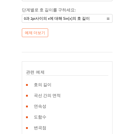
단계별로 호 길이를 구하세요:
0과 2pi사이의 x에 대해 Sin[x]의 호 길이
예제 더보기
관련 예제
호의 길이
곡선 간의 면적
연속성
도함수
변곡점