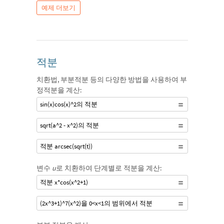
예제 더보기
적분
치환법, 부분적분 등의 다양한 방법을 사용하여 부
정적분을 계산:
sin(x)cos(x)^2의 적분
sqrt(a^2 - x^2)의 적분
적분 arcsec(sqrt(t))
변수
u
로 치환하여 단계별로 적분을 계산:
적분 x*cos(x^2+1)
(2x^3+1)^7(x^2)을 0<x<1의 범위에서 적분