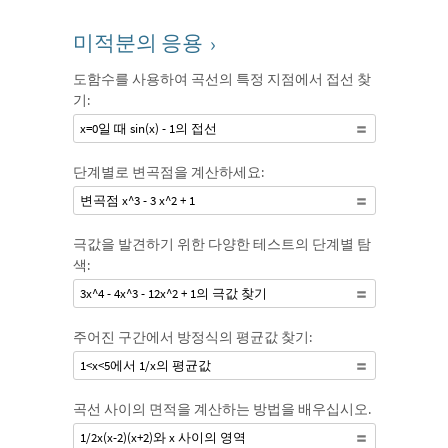
미적분의 응용
›
도함수를 사용하여 곡선의 특정 지점에서 접선 찾
기:
x=0일 때 sin(x) - 1의 접선
단계별로 변곡점을 계산하세요:
변곡점 x^3 - 3 x^2 + 1
극값을 발견하기 위한 다양한 테스트의 단계별 탐
색:
3x^4 - 4x^3 - 12x^2 + 1의 극값 찾기
주어진 구간에서 방정식의 평균값 찾기:
1<x<5에서 1/x의 평균값
곡선 사이의 면적을 계산하는 방법을 배우십시오.
1/2x(x-2)(x+2)와 x 사이의 영역