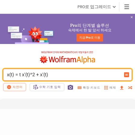
PRO로 업그레이드
의 단계별 솔루션
Pro
숙제에서 한 발 앞서 하세요
지금 
Pro
로 이동
x(t) = t x'(t)^2 + x'(t)
자연어
수학 기호 입력
예제
확장 키보드