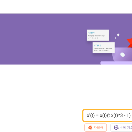
x'(t) = x(t)(t x(t)^3 - 1)
자연어
수학 기