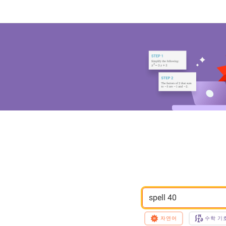
spell 40
자연어
수학 기