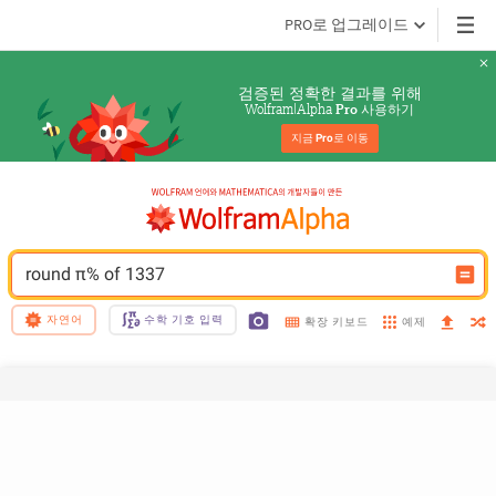
PRO로 업그레이드
검증된 정확한 결과를 위해
Wolfram|Alpha 
 사용하기
Pro
지금 
Pro
로 이동
round π% of 1337
자연어
수학 기호 입력
예제
확장 키보드