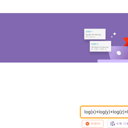
log(x)+log(y)+log(
자연어
수학 기