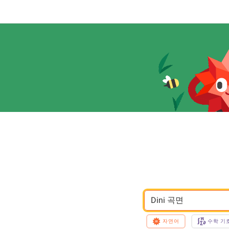
Dini 곡면
자연어
수학 기