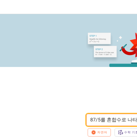
87/5를 혼합수로 나
자연어
수학 기