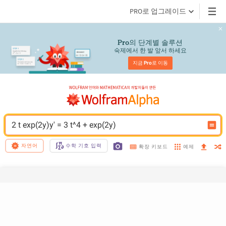
PRO로 업그레이드
의 단계별 솔루션
Pro
숙제에서 한 발 앞서 하세요
지금 
Pro
로 이동
2 t exp(2y)y' = 3 t^4 + exp(2y)
자연어
수학 기호 입력
예제
확장 키보드