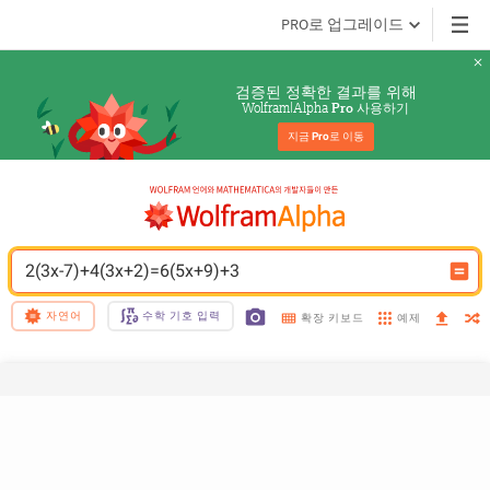
PRO로 업그레이드
검증된 정확한 결과를 위해
Wolfram|Alpha 
 사용하기
Pro
지금 
Pro
로 이동
2(3x-7)+4(3x+2)=6(5x+9)+3
자연어
수학 기호 입력
예제
확장 키보드