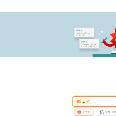
...
자연어
수학 기