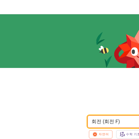
회전 (회전 F)
자연어
수학 기