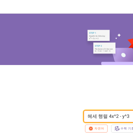
헤세 행렬 4x^2 - y^3
자연어
수학 기