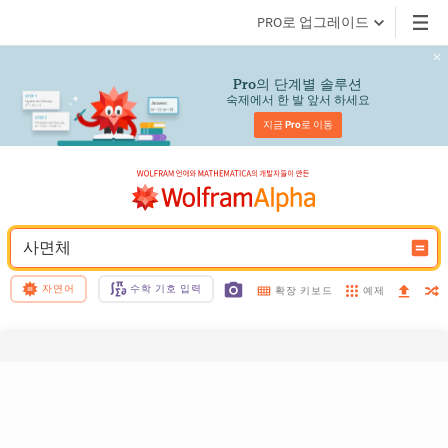
PRO로 업그레이드
의 단계별 솔루션
Pro
숙제에서 한 발 앞서 하세요
지금 
Pro
로 이동
사면체
자연어
수학 기호 입력
예제
확장 키보드