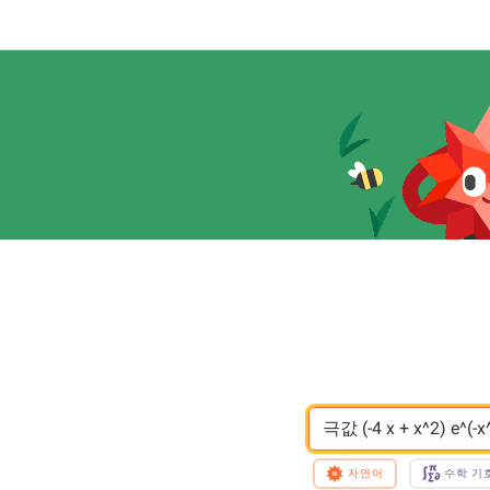
극값 (-4 x + x^2) e^(-x
자연어
수학 기