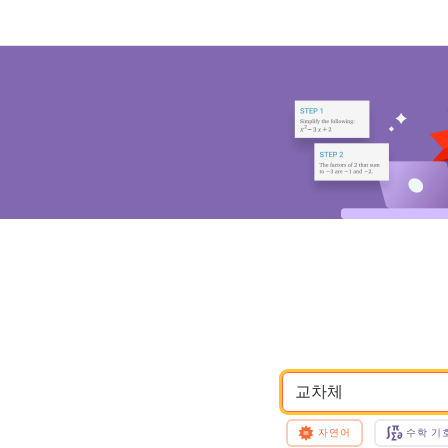
교차체
자연어
수학 기