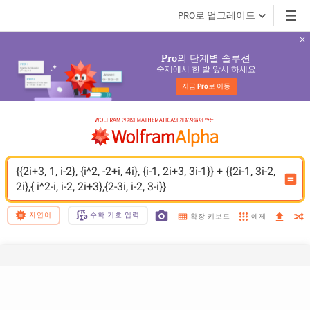
PRO로 업그레이드
의 단계별 솔루션
Pro
숙제에서 한 발 앞서 하세요
지금 
Pro
로 이동
{{2i+3, 1, i-2}, {i^2, -2+i, 4i}, {i-1, 2i+3, 3i-1}} + {{2i-1, 3i-2, 
2i},{ i^2-i, i-2, 2i+3},{2-3i, i-2, 3-i}}
자연어
수학 기호 입력
예제
확장 키보드